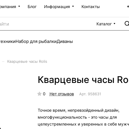
омпания
Блог
Информация
Контакты
Каталог
техники
Набор для рыбалки
Диваны
–
Кварцевые часы Rolis
Кварцевые часы Rol
0
Нет отзывов
Арт.
958631
Точное время, непревзойденный дизайн,
многофункциональность - это часы для
целеустремленных и уверенных в себе мужч