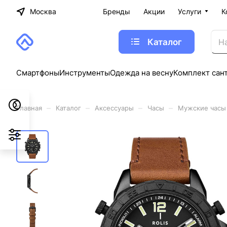
Москва
Бренды
Акции
Услуги
К
Каталог
Смартфоны
Инструменты
Одежда на весну
Комплект сан
–
–
–
–
Главная
Каталог
Аксессуары
Часы
Мужские часы