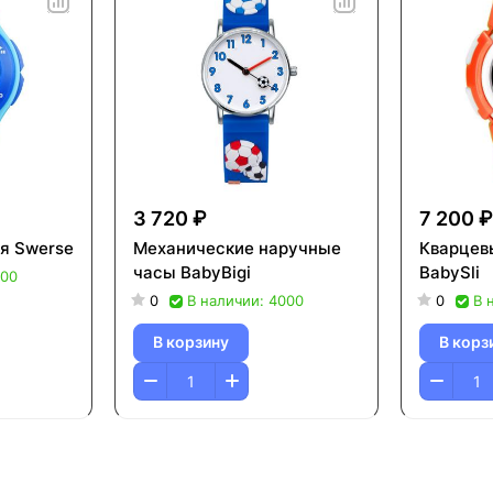
3 720 ₽
7 200 ₽
я Swerse
Механические наручные
Кварцев
часы BabyBigi
BabySli
000
0
В наличии: 4000
0
В 
В корзину
В корз