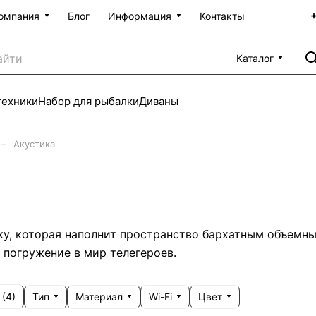
омпания
Блог
Информация
Контакты
Каталог
техники
Набор для рыбалки
Диваны
–
Акустика
ку, которая наполнит пространство бархатным объемн
 погружение в мир телегероев.
Тип
Материал
Wi-Fi
Цвет
 (
4
)