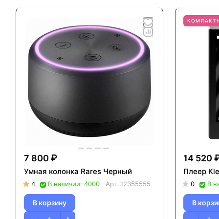
КОМПАКТ
7 800 ₽
14 520 
Умная колонка Rares Черный
Плеер Kl
4
В наличии: 4000
Арт.
12355555
0
В н
В корзину
В корзи