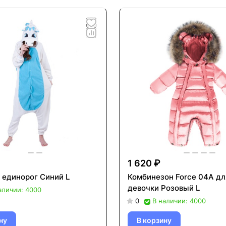
1 620 ₽
 единорог Синий L
Комбинезон Force 04A дл
девочки Розовый L
аличии: 4000
0
В наличии: 4000
ну
В корзину