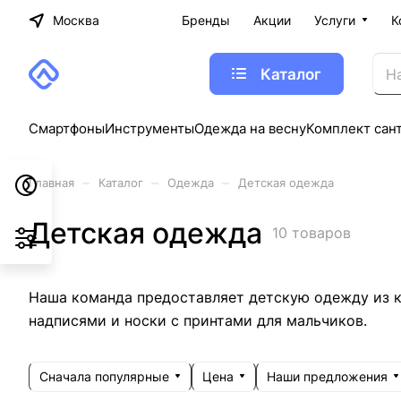
Москва
Бренды
Акции
Услуги
К
Каталог
Смартфоны
Инструменты
Одежда на весну
Комплект сан
–
–
–
Главная
Каталог
Одежда
Детская одежда
Детская одежда
10 товаров
Наша команда предоставляет детскую одежду из ка
надписями и носки с принтами для мальчиков.
Сначала популярные
Цена
Наши предложения