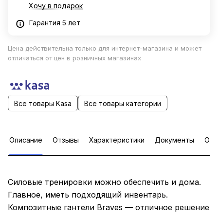
Хочу в подарок
Гарантия 5 лет
Цена действительна только для интернет-магазина и может
отличаться от цен в розничных магазинах
Все товары Kasa
Все товары категории
Описание
Отзывы
Характеристики
Документы
Опл
Силовые тренировки можно обеспечить и дома.
Главное, иметь подходящий инвентарь.
Композитные гантели Braves — отличное решение