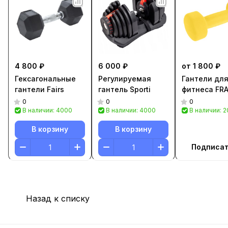
4 800 ₽
6 000 ₽
от 1 800 ₽
Гексагональные
Регулируемая
Гантели дл
гантели Fairs
гантель Sporti
фитнеса FR
0
0
0
В наличии: 4000
В наличии: 4000
В наличии: 
В корзину
В корзину
Подписа
Назад к списку