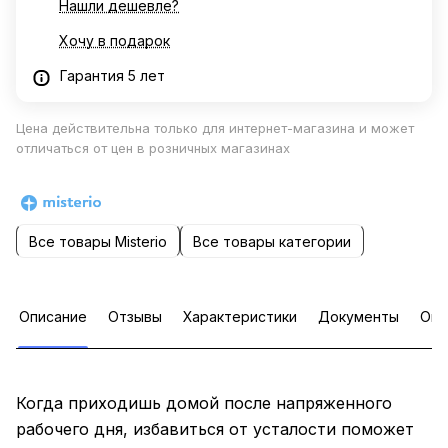
Нашли дешевле?
Хочу в подарок
Гарантия 5 лет
Цена действительна только для интернет-магазина и может
отличаться от цен в розничных магазинах
Все товары Misterio
Все товары категории
Описание
Отзывы
Характеристики
Документы
Опл
Когда приходишь домой после напряженного
рабочего дня, избавиться от усталости поможет