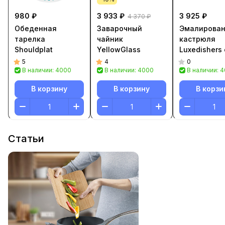
980 ₽
3 933 ₽
3 925 ₽
4 370 ₽
Обеденная
Заварочный
Эмалирова
тарелка
чайник
кастрюля
Shouldplat
YellowGlass
Luxedishers 
крышкой
5
4
0
В наличии: 4000
В наличии: 4000
В наличии: 
В корзину
В корзину
В корзи
Статьи