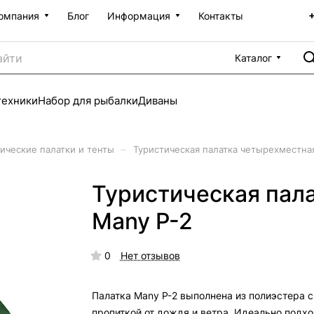
омпания
Блог
Информация
Контакты
Каталог
техники
Набор для рыбалки
Диваны
–
ические палатки и тенты
Туристическая палатка четырехместна
Туристическая пал
Many P-2
0
Нет отзывов
Палатка Many P-2 выполнена из полиэстера с
пропиткой от дождя и ветра. Идеально подхо