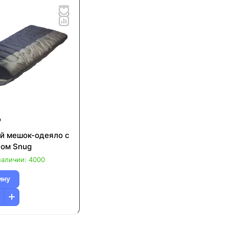
₽
й мешок-одеяло с
ом Snug
наличии: 4000
ину