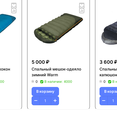
5 000 ₽
3 600 
кокон
Спальный мешок-одеяло
Спальны
зимний Warm
капюшон
000
0
В наличии: 4000
0
В 
В корзину
В корз