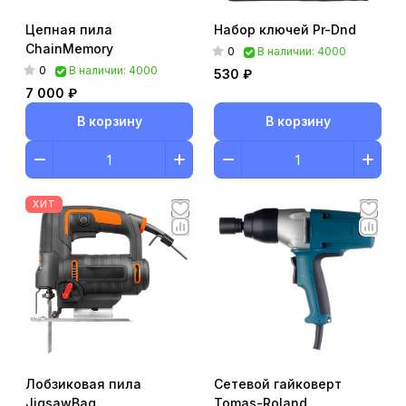
Цепная пила
Набор ключей Pr-Dnd
ChainMemory
0
В наличии: 4000
0
В наличии: 4000
530 ₽
7 000 ₽
В корзину
В корзину
ХИТ
Лобзиковая пила
Сетевой гайковерт
JigsawBag
Tomas-Roland